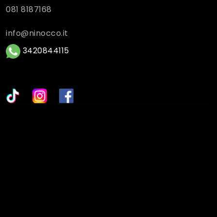
081 8187168
info@ninocco.it
3420844115