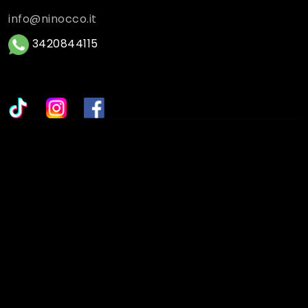
info@ninocco.it
3420844115