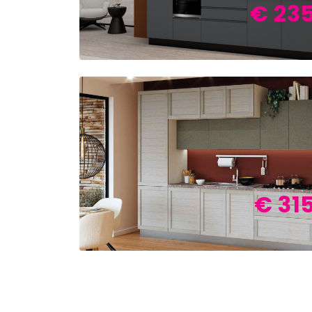
€ 23
€ 31